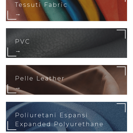
Tessuti Fabric
→
PVC
→
Pelle Leather
→
Poliuretani Espansi
Expanded Polyurethane