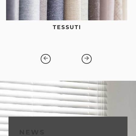
TESSUTI
TESSUTI
SPALMATI PVC
PELLE
POLIURETANI ESPANSI
CHI SIAMO
NEWS
NEWS