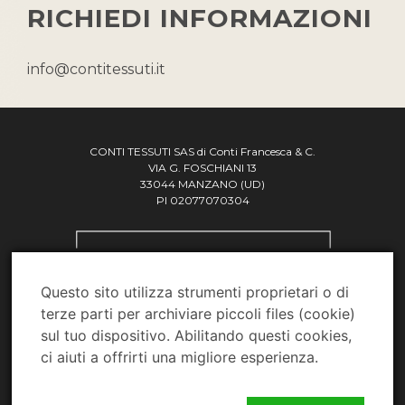
RICHIEDI INFORMAZIONI
info@contitessuti.it
CONTI TESSUTI SAS di Conti Francesca & C.
VIA G. FOSCHIANI 13
33044 MANZANO (UD)
PI 02077070304
Questo sito utilizza strumenti proprietari o di
terze parti per archiviare piccoli files (cookie)
sul tuo dispositivo. Abilitando questi cookies,
Designed by
Interlaced
ci aiuti a offrirti una migliore esperienza.
© Conti Tessuti 2019 – Tutti i diritti riservati