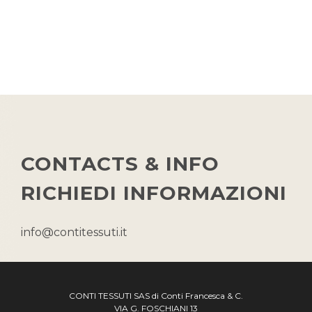
TESSUTI
SPALMATI PVC
PELLE
POLIURETANI ESPANSI
CHI SIAMO
CONTACTS & INFO
NEWS
RICHIEDI INFORMAZIONI
CONTATTI
info@contitessuti.it
CONTI TESSUTI SAS di Conti Francesca & C.
VIA G. FOSCHIANI 13