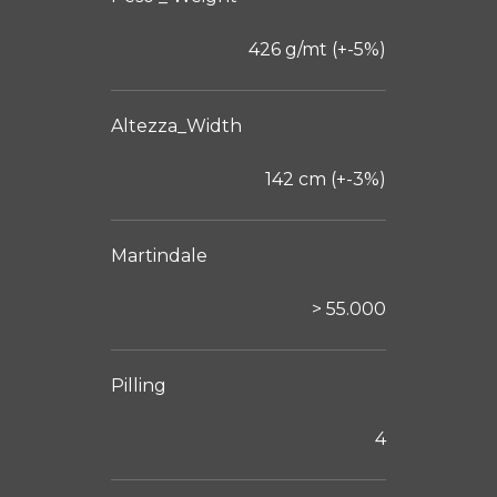
PELLE
426 g/mt (+-5%)
POLIURETANI ESPANSI
Altezza_Width
CHI SIAMO
142 cm (+-3%)
NEWS
CONTATTI
Martindale
> 55.000
Pilling
4