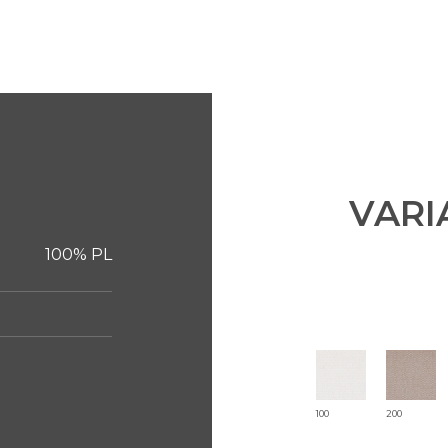
VARI
100% PL
100
200