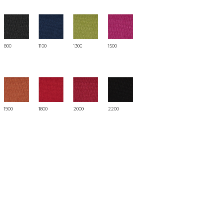
CONTATTI
800
1100
1300
1500
1900
1800
2000
2200