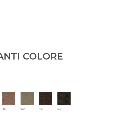
TESSUTI
ANTI COLORE
SPALMATI PVC
PELLE
POLIURETANI ESPANSI
CHI SIAMO
NEWS
600
300
400
500