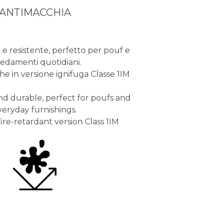
ANTIMACCHIA
e e resistente, perfetto per pouf e
redamenti quotidiani.
he in versione ignifuga Classe 1IM
nd durable, perfect for poufs and
veryday furnishings.
fire-retardant version Class 1IM