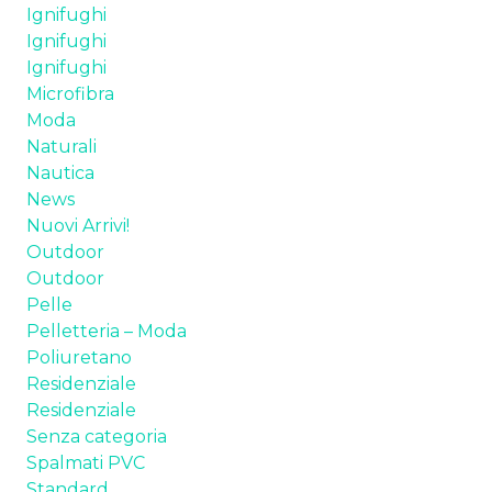
Ignifughi
TESSUTI
Ignifughi
Ignifughi
SPALMATI PVC
Microfibra
Moda
PELLE
Naturali
Nautica
POLIURETANI ESPANSI
News
Nuovi Arrivi!
CHI SIAMO
Outdoor
Outdoor
NEWS
Pelle
Pelletteria – Moda
CONTATTI
Poliuretano
Residenziale
Residenziale
Senza categoria
Spalmati PVC
Standard