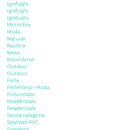
Ignifughi
TESSUTI
Ignifughi
Ignifughi
SPALMATI PVC
Microfibra
Moda
PELLE
Naturali
Nautica
POLIURETANI ESPANSI
News
Nuovi Arrivi!
CHI SIAMO
Outdoor
Outdoor
NEWS
Pelle
Pelletteria – Moda
CONTATTI
Poliuretano
Residenziale
Residenziale
Senza categoria
Spalmati PVC
Standard