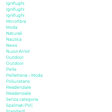
Ignifughi
TESSUTI
Ignifughi
Ignifughi
SPALMATI PVC
Microfibra
Moda
PELLE
Naturali
Nautica
POLIURETANI ESPANSI
News
Nuovi Arrivi!
CHI SIAMO
Outdoor
Outdoor
NEWS
Pelle
Pelletteria – Moda
CONTATTI
Poliuretano
Residenziale
Residenziale
Senza categoria
Spalmati PVC
Standard