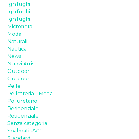
Ignifughi
TESSUTI
Ignifughi
Ignifughi
SPALMATI PVC
Microfibra
Moda
PELLE
Naturali
Nautica
POLIURETANI ESPANSI
News
Nuovi Arrivi!
CHI SIAMO
Outdoor
Outdoor
NEWS
Pelle
Pelletteria – Moda
CONTATTI
Poliuretano
Residenziale
Residenziale
Senza categoria
Spalmati PVC
Standard