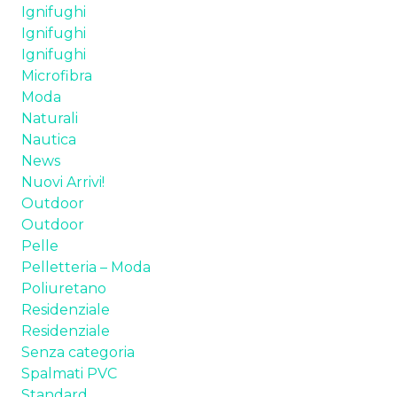
Ignifughi
TESSUTI
Ignifughi
Ignifughi
SPALMATI PVC
Microfibra
Moda
PELLE
Naturali
Nautica
POLIURETANI ESPANSI
News
Nuovi Arrivi!
CHI SIAMO
Outdoor
Outdoor
NEWS
Pelle
Pelletteria – Moda
CONTATTI
Poliuretano
Residenziale
Residenziale
Senza categoria
Spalmati PVC
Standard