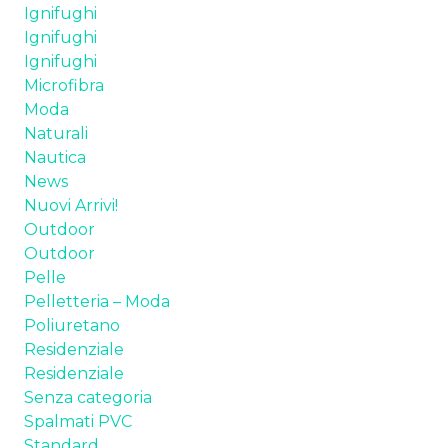
Ignifughi
TESSUTI
Ignifughi
Ignifughi
SPALMATI PVC
Microfibra
Moda
PELLE
Naturali
Nautica
POLIURETANI ESPANSI
News
Nuovi Arrivi!
CHI SIAMO
Outdoor
Outdoor
NEWS
Pelle
Pelletteria – Moda
CONTATTI
Poliuretano
Residenziale
Residenziale
Senza categoria
Spalmati PVC
Standard